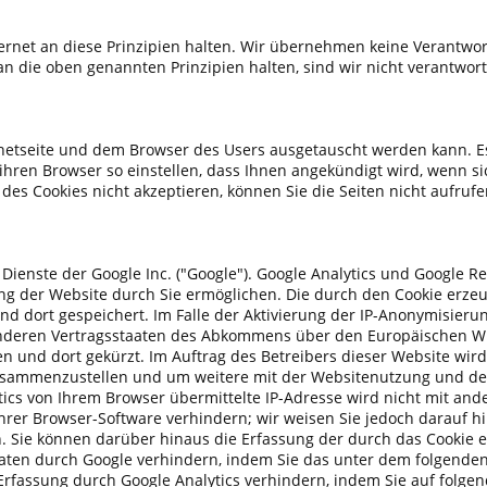
nternet an diese Prinzipien halten. Wir übernehmen keine Verantw
 an die oben genannten Prinzipien halten, sind wir nicht verantwort
ernetseite und dem Browser des Users ausgetauscht werden kann. Es
hren Browser so einstellen, dass Ihnen angekündigt wird, wenn sic
des Cookies nicht akzeptieren, können Sie die Seiten nicht aufrufe
Dienste der Google Inc. ("Google"). Google Analytics und Google R
g der Website durch Sie ermöglichen. Die durch den Cookie erze
d dort gespeichert. Im Falle der Aktivierung der IP-Anonymisierun
anderen Vertragsstaaten des Abkommens über den Europäischen Wi
en und dort gekürzt. Im Auftrag des Betreibers dieser Website wi
zusammenzustellen und um weitere mit der Websitenutzung und d
tics von Ihrem Browser übermittelte IP-Adresse wird nicht mit an
rer Browser-Software verhindern; wir weisen Sie jedoch darauf hin
. Sie können darüber hinaus die Erfassung der durch das Cookie
r Daten durch Google verhindern, indem Sie das unter dem folgende
Erfassung durch Google Analytics verhindern, indem Sie auf folgend