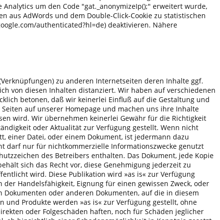
e Analytics um den Code "gat._anonymizeIp();" erweitert wurde,
ten aus AdWords und dem Double-Click-Cookie zu statistischen
google.com/authenticated?hl=de) deaktivieren. Nähere
Verknüpfungen) zu anderen Internetseiten deren Inhalte ggf.
ch von diesen Inhalten distanziert. Wir haben auf verschiedenen
klich betonen, daß wir keinerlei Einfluß auf die Gestaltung und
ten Seiten auf unserer Homepage und machen uns ihre Inhalte
esen wird. Wir übernehmen keinerlei Gewähr für die Richtigkeit
ndigkeit oder Aktualität zur Verfügung gestellt. Wenn nicht
t, einer Datei, oder einem Dokument, ist jedermann dazu
t darf nur für nichtkommerzielle Informationszwecke genutzt
hutzzeichen des Betreibers enthalten. Das Dokument, jede Kopie
ehält sich das Recht vor, diese Genehmigung jederzeit zu
entlicht wird. Diese Publikation wird »as is« zur Verfügung
ien der Handelsfähigkeit, Eignung für einen gewissen Zweck, oder
esen Dokumenten oder anderen Dokumenten, auf die in diesem
 und Produkte werden »as is« zur Verfügung gestellt, ohne
ndirekten oder Folgeschäden haften, noch für Schäden jeglicher