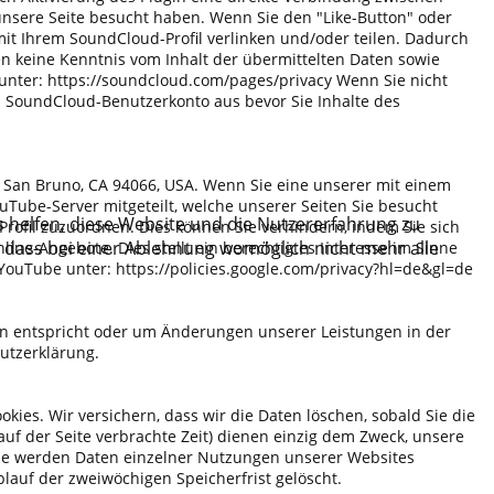
unsere Seite besucht haben. Wenn Sie den "Like-Button" oder
mit Ihrem SoundCloud-Profil verlinken und/oder teilen. Dadurch
n keine Kenntnis vom Inhalt der übermittelten Daten sowie
unter: https://soundcloud.com/pages/privacy Wenn Sie nicht
 SoundCloud-Benutzerkonto aus bevor Sie Inhalte des
., San Bruno, CA 94066, USA. Wenn Sie eine unserer mit einem
Tube-Server mitgeteilt, welche unserer Seiten Sie besucht
s helfen, diese Website und die Nutzererfahrung zu
Profil zuzuordnen. Dies können Sie verhindern, indem Sie sich
, dass bei einer Ablehnung womöglich nicht mehr alle
ne-Angebote. Dies stellt ein berechtigtes Interesse im Sinne
YouTube unter: https://policies.google.com/privacy?hl=de&gl=de
gen entspricht oder um Änderungen unserer Leistungen in der
schutzerklärung.
kies. Wir versichern, dass wir die Daten löschen, sobald Sie die
f der Seite verbrachte Zeit) dienen einzig dem Zweck, unsere
lyse werden Daten einzelner Nutzungen unserer Websites
Ablauf der zweiwöchigen Speicherfrist gelöscht.