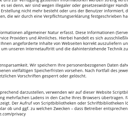
 es sei denn, wir sind wegen illegaler oder gesetzeswidriger Hand
 Erstellung nicht mehr besteht oder uns der Benutzer informiert, 
ten, die wir durch eine Verpflichtungserklärung festgeschrieben
rmationen allgemeiner Natur erfasst. Diese Informationen (Server
ice Providers und Ähnliches. Hierbei handelt es sich ausschließl
 Ihnen angeforderte Inhalte von Webseiten korrekt auszuliefern u
t, um unseren Internetauftritt und die dahinterstehende Technik
nsparsamkeit. Wir speichern Ihre personenbezogenen Daten daher 
enen vielfältigen Speicherfristen vorsehen. Nach Fortfall des jewe
tzlichen Vorschriften gesperrt oder gelöscht.
rechend darzustellen, verwenden wir auf dieser Website Scriptbib
ng mehrfachen Ladens in den Cache Ihres Browsers übertragen. Fa
ezeigt. Der Aufruf von Scriptbibliotheken oder Schriftbibliotheken
unklar ob und ggf. zu welchen Zwecken – dass Betreiber entspreche
le.com/privacy