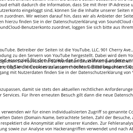
d erhält dadurch die Information, dass Sie mit Ihrer IP-Adresse 
zerkonto eingeloggt sind, können Sie die Inhalte unserer Seiten 
zuordnen. Wir weisen darauf hin, dass wir als Anbieter der Seite
n hierzu finden Sie in der Datenschutzerklärung von SoundCloud 
ndCloud-Benutzerkonto zuordnet, loggen Sie sich bitte aus Ihrem
ouTube. Betreiber der Seiten ist die YouTube, LLC, 901 Cherry Ave
ndung zu den Servern von YouTube hergestellt. Dabei wird dem You
ind essenziell für den Betrieb der Seite, während andere un
lichen Sie YouTube, Ihr Surfverhalten direkt Ihrem persönlichen 
en, ob Sie die Cookies zulassen möchten. Bitte beachten Sie
rfolgt im Interesse einer ansprechenden Darstellung unserer Onli
mgang mit Nutzerdaten finden Sie in der Datenschutzerklärung von 
anzupassen, damit sie stets den aktuellen rechtlichen Anforderun
er Services. Für Ihren erneuten Besuch gilt dann die neue Daten
erwenden wir für einen individualisierten Zugriff so genannte Coo
en Daten (Domain-Name, betrachtete Seiten, Zahl der Besuche, au
n respektiert die Anonymität aller unserer Kunden. Zur Fehlerana
bung sowie zur Analyse von Hackerangriffen verwendet und nach 