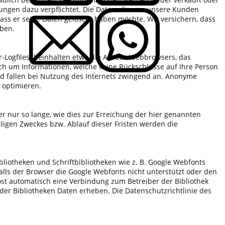
lungen dazu verpflichtet. Die Daten, die uns unsere Kunden
dass er seine Daten gelöscht haben möchte. Wir versichern, dass
 haben.
-Logfiles) beinhalten etwa die Art des Webbrowsers, das
ich um Informationen, welche keine Rückschlüsse auf Ihre Person
nd fallen bei Nutzung des Internets zwingend an. Anonyme
 zu optimieren.
nur so lange, wie dies zur Erreichung der hier genannten
iligen Zweckes bzw. Ablauf dieser Fristen werden die
liotheken und Schriftbibliotheken wie z. B. Google Webfonts
lls der Browser die Google Webfonts nicht unterstützt oder den
 löst automatisch eine Verbindung zum Betreiber der Bibliothek
nder Bibliotheken Daten erheben. Die Datenschutzrichtlinie des