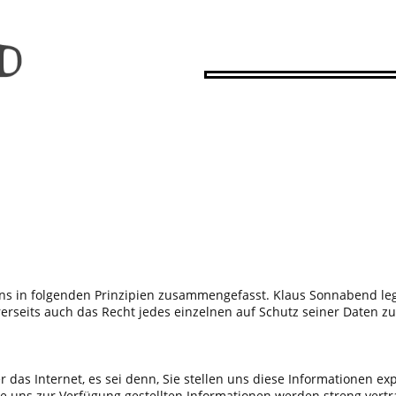
s in folgenden Prinzipien zusammengefasst. Klaus Sonnabend leg
ererseits auch das Recht jedes einzelnen auf Schutz seiner Daten z
n.
s Internet, es sei denn, Sie stellen uns diese Informationen exp
e uns zur Verfügung gestellten Informationen werden streng vertr