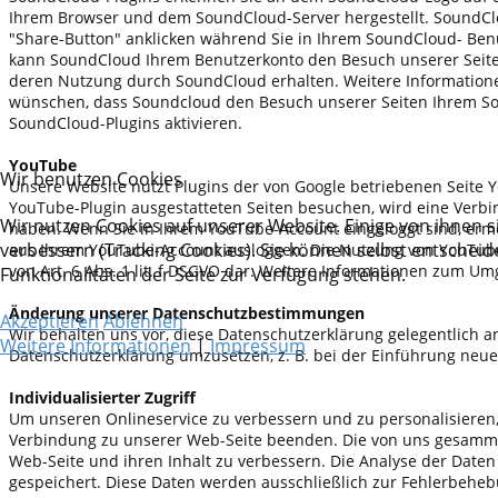
Ihrem Browser und dem SoundCloud-Server hergestellt. SoundClou
"Share-Button" anklicken während Sie in Ihrem SoundCloud- Benut
kann SoundCloud Ihrem Benutzerkonto den Besuch unserer Seiten 
deren Nutzung durch SoundCloud erhalten. Weitere Informatione
wünschen, dass Soundcloud den Besuch unserer Seiten Ihrem Sou
SoundCloud-Plugins aktivieren.
YouTube
Wir benutzen Cookies
Unsere Website nutzt Plugins der von Google betriebenen Seite Y
YouTube-Plugin ausgestatteten Seiten besuchen, wird eine Verbi
Wir nutzen Cookies auf unserer Website. Einige von ihnen s
haben. Wenn Sie in Ihrem YouTube-Account eingeloggt sind, ermög
verbessern (Tracking Cookies). Sie können selbst entscheid
aus Ihrem YouTube-Account ausloggen. Die Nutzung von YouTube e
von Art. 6 Abs. 1 lit. f DSGVO dar. Weitere Informationen zum U
Funktionalitäten der Seite zur Verfügung stehen.
Änderung unserer Datenschutzbestimmungen
Akzeptieren
Ablehnen
Wir behalten uns vor, diese Datenschutzerklärung gelegentlich 
Weitere Informationen
|
Impressum
Datenschutzerklärung umzusetzen, z. B. bei der Einführung neu
Individualisierter Zugriff
Um unseren Onlineservice zu verbessern und zu personalisieren, v
Verbindung zu unserer Web-Seite beenden. Die von uns gesammelt
Web-Seite und ihren Inhalt zu verbessern. Die Analyse der Date
gespeichert. Diese Daten werden ausschließlich zur Fehlerbehe