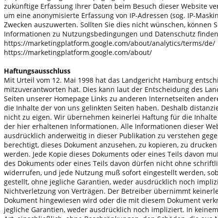
zukünftige Erfassung Ihrer Daten beim Besuch dieser Website ver
um eine anonymisierte Erfassung von IP-Adressen (sog. IP-Maski
Zwecken auszuwerten. Sollten Sie dies nicht wünschen, können S
Informationen zu Nutzungsbedingungen und Datenschutz finden 
https://marketingplatform.google.com/about/analytics/terms/de/
https://marketingplatform.google.com/about/
Haftungsausschluss
Mit Urteil vom 12. Mai 1998 hat das Landgericht Hamburg entsc
mitzuverantworten hat. Dies kann laut der Entscheidung des Lan
Seiten unserer Homepage Links zu anderen Internetseiten anderer 
die Inhalte der von uns gelinkten Seiten haben. Deshalb distanz
nicht zu eigen. Wir übernehmen keinerlei Haftung für die Inhalte
der hier erhaltenen Informationen. Alle Informationen dieser Web
ausdrücklich anderweitig in dieser Publikation zu verstehen g
berechtigt, dieses Dokument anzusehen, zu kopieren, zu drucken
werden. Jede Kopie dieses Dokuments oder eines Teils davon muß
des Dokuments oder eines Teils davon dürfen nicht ohne schriftl
widerrufen, und jede Nutzung muß sofort eingestellt werden, soba
gestellt, ohne jegliche Garantien, weder ausdrücklich noch impliz
Nichtverletzung von Verträgen. Der Betreiber übernimmt keiner
Dokument hingewiesen wird oder die mit diesem Dokument verknüp
jegliche Garantien, weder ausdrücklich noch impliziert. In keinem