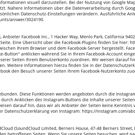
formationen visuell darzustellen. Bei der Nutzung von Google M
zt. Nähere Informationen über die Datenverarbeitung durch Google
rsönlichen Datenschutz-Einstellungen verändern. Ausführliche A
ounts/answer/3024190.
 Anbieter Facebook Inc., 1 Hacker Way, Menlo Park, California 9402
 Seite. Eine Übersicht über die Facebook-Plugins finden Sie hier: 
wischen Ihrem Browser und dem Facebook-Server hergestellt. Facebo
-Button" anklicken während Sie in Ihrem Facebook-Account eingelo
erer Seiten Ihrem Benutzerkonto zuordnen. Wir weisen darauf hin,
n. Weitere Informationen hierzu finden Sie in der Datenschutzerk
book den Besuch unserer Seiten Ihrem Facebook-Nutzerkonto zuord
bunden. Diese Funktionen werden angeboten durch die Instagram In
durch Anklicken des Instagram-Buttons die Inhalte unserer Seiten
isen darauf hin, dass wir als Anbieter der Seiten keine Kenntnis
 der Datenschutzerklärung von Instagram: https://instagram.com/a
loud (SoundCloud Limited, Berners House, 47-48 Berners Street, L
n betroffenen Seiten. Wenn Sie unsere Seiten besuchen, wird nac