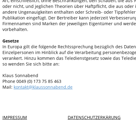
Art, einschließlich, ohne Beschränkungen, den Schäden, die aus N
oder nicht, und jeglichen Theorien über Haftpflicht, die aus o
andere Ungenauigkeiten enthalten oder Schreib- oder Tippfehle
Publikation eingefügt. Der Bertreiber kann jederzeit Verbesser
Firmennamen sind Marken der jeweiligen Eigentümer und werden a
vorbehalten.
Gesetze
In Europa gilt die folgende Rechtssprechung bezüglich des Date
Einzelpersonen im Hinblick auf die Verarbeitung personenbezoge
verankert. Hinzu kommen das Teledienstgesetz sowie das Teledien
so wenden Sie sich bitte an:
Klaus Sonnabend
Phone 0049 (0) 173 75 85 463
Mail:
kontakt@klaussonnabend.de
IMPRESSUM
DATENSCHUTZERKÄRUNG