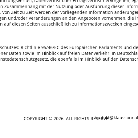
utzungsverlust, Datenverlust oder Ertragsverlust hervorgehen, ega
der in Zusammenhang mit der Nutzung oder Ausführung dieser Infor
r. Von Zeit zu Zeit werden der vorliegenden Information änderun
ungen und/oder Veränderungen an den Angeboten vornehmen, die in
uf diesen Seiten ausschließlich zu Informationszwecken eingeset
nschutzes: Richtlinie 95/46/EC des Europäischen Parlaments und 
ner Daten sowie im Hinblick auf freien Datenverkehr. In Deutschl
stedatenschutzgesetz, die ebenfalls im Hinblick auf den Datensch
kontakt@klaussonnab
COPYRIGHT © 2026 ALL RIGHTS RESERVED