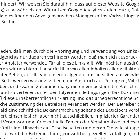
hindert. Wir weisen Sie darauf hin, dass auf dieser Website Googl
ng) zu gewährleisten. Wir nutzen Google Analytics zudem dazu, Da
ie dies über den Anzeigenvorgaben-Manager (https://adssettings.
Sie hier:
hieden, daß man durch die Anbringung und Verwendung von Links (
dgerichts nur dadurch verhindert werden, daß man sich ausdrückli
Anbieter verwendet. Für all diese Links gilt: Wir möchten ausdrüc
ieren wir uns hiermit ausdrücklich von allen Inhalten aller gelink
 der Seiten, auf die von unseren eigenen Internetseiten aus verwi
Seite werden wie angegeben ohne Anspruch auf Richtigkeit, Vollstä
egeben, und zwar in Zusammenhang mit einem bestimmten Ausschnit
 und zu verteilen, unter den folgenden Bedingungen: Das Dokumen
 diese urheberrechtliche Erklärung und das urheberrechtliche Sc
iche Zustimmung des Betreibers verändert werden. Der Betreiber b
ld eine schriftliche Bekanntmachung seitens des Betreibers veröff
iert, einschließlich, aber nicht ausschließlich, implizierter Garant
lei Verantwortung für eventuelle Fehler oder Versäumnisse in di
ft sind. Hinweise auf Gesellschaften und deren Dienstleistungen
 Fall wird der Betreiber für irgendwelche speziellen, zufälligen, i