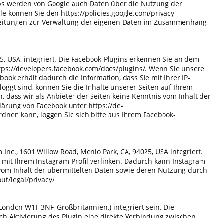
aps werden von Google auch Daten über die Nutzung der
 können Sie den https://policies.google.com/privacy
nleitungen zur Verwaltung der eigenen Daten im Zusammenhang
5, USA, integriert. Die Facebook-Plugins erkennen Sie an dem
https://developers.facebook.com/docs/plugins/. Wenn Sie unsere
ok erhält dadurch die Information, dass Sie mit Ihrer IP-
ggt sind, können Sie die Inhalte unserer Seiten auf Ihrem
 dass wir als Anbieter der Seiten keine Kenntnis vom Inhalt der
lärung von Facebook unter https://de-
nen kann, loggen Sie sich bitte aus Ihrem Facebook-
c., 1601 Willow Road, Menlo Park, CA, 94025, USA integriert.
 mit Ihrem Instagram-Profil verlinken. Dadurch kann Instagram
 vom Inhalt der übermittelten Daten sowie deren Nutzung durch
bout/legal/privacy/
ondon W1T 3NF, Großbritannien.) integriert sein. Die
h Aktivierung des Plugin eine direkte Verbindung zwischen