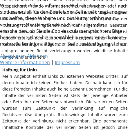
Wir nutzen Cookies auf unserer Website. Einige von ihnen
gespeicherte fremde Informationen zu überwachen oder nach
sind essenziell für den Betrieb der Seite, während andere
Umständen zu forschen, die auf eine rechtswidrige Tätigkeit
uns helfen, diese Website und die Nutzererfahrung zu
hinweisen. Verpflichtungen zur Entfernung oder Sperrung der
verbessern (Tracking Cookies). Sie können selbst
Nutzung von Informationen nach den allgemeinen Gesetzen
entscheiden, ob Sie die Cookies zulassen möchten. Bitte
bleiben hiervon unberührt. Eine diesbezügliche Haftung ist
beachten Sie, dass bei einer Ablehnung womöglich nicht
jedoch erst ab dem Zeitpunkt der Kenntnis einer konkreten
mehr alle Funktionalitäten der Seite zur Verfügung stehen.
Rechtsverletzung möglich. Bei Bekanntwerden von
entsprechenden Rechtsverletzungen werden wir diese Inhalte
Akzeptieren
Ablehnen
umgehend entfernen.
Weitere Informationen
|
Impressum
Haftung für Links
Mein Angebot enthält Links zu externen Websites Dritter, auf
deren Inhalte ich keinen Einfluss haben. Deshalb kann ich für
diese fremden Inhalte auch keine Gewähr übernehmen. Für die
Inhalte der verlinkten Seiten ist stets der jeweilige Anbieter
oder Betreiber der Seiten verantwortlich. Die verlinkten Seiten
wurden zum Zeitpunkt der Verlinkung auf mögliche
Rechtsverstöße überprüft. Rechtswidrige Inhalte waren zum
Zeitpunkt der Verlinkung nicht erkennbar. Eine permanente
inhaltliche Kontrolle der verlinkten Seiten ist jedoch ohne