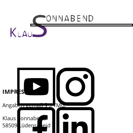
IMPRESSUM
Angaben gemäß § 5 TMG:
Klaus Sonnabend
58509 Lüdenscheid