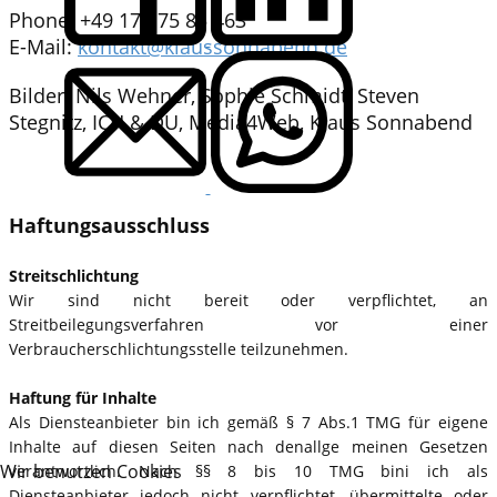
Phone: +49 173 75 85 463
E-Mail:
kontakt@klaussonnabend.de
Bilder: Nils Wehner, Sophie Schmidt, Steven
Stegnitz, ICH & DU, Media4Web, Klaus Sonnabend
Haftungsausschluss
Streitschlichtung
Wir sind nicht bereit oder verpflichtet, an
Streitbeilegungsverfahren vor einer
Verbraucherschlichtungsstelle teilzunehmen.
Haftung für Inhalte
Als Diensteanbieter bin ich gemäß § 7 Abs.1 TMG für eigene
Inhalte auf diesen Seiten nach denallge meinen Gesetzen
Wir benutzen Cookies
verantwortlich. Nach §§ 8 bis 10 TMG bini ich als
Diensteanbieter jedoch nicht verpflichtet, übermittelte oder